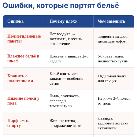
Ошибки, которые портят бельё
Ошибка
Почему плохо
Чем заменить
Нет воздуха →
Полиэтиленовые
Тканевые мешки,
затхлость, плесень,
пакеты
дышащие кофры
пожелтение
Влажное бельё в
Плесень и запах за 2–3
Убирать только
шкаф
недели
полностью сухим
Бельё впитывает
Хранить с
Отдельная полка
запахи — особенно
полотенцами
или секция
сатин
Пыль, влажность,
Нижние полки у
Не ниже 3-й полки
перепады
пола
от пола
температуры
Лаванда,
Парфюм на
Жирные пятна,
кедровые вставки,
спирту
раздражение кожи
сухоцветы