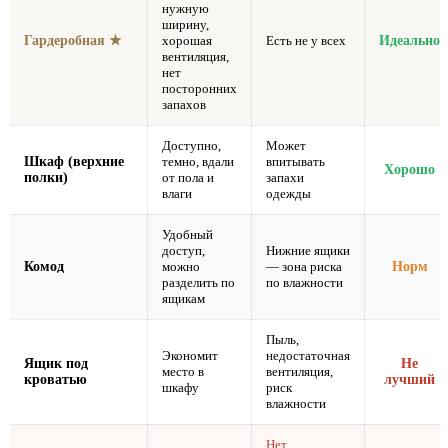
нужную
ширину,
Гардеробная ★
хорошая
Есть не у всех
Идеально
вентиляция,
нет
посторонних
запахов
Доступно,
Может
Шкаф (верхние
темно, вдали
впитывать
Хорошо
полки)
от пола и
запахи
влаги
одежды
Удобный
доступ,
Нижние ящики
Комод
можно
— зона риска
Норм
разделить по
по влажности
ящикам
Пыль,
Экономит
недостаточная
Ящик под
Не
место в
вентиляция,
кроватью
лучший
шкафу
риск
влажности
Нет