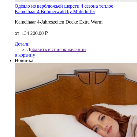
Одеяло из верблюжьей шерсти 4 сезона теплое
Kamelhaar 4 Böhmerwald by Mühldorfer
Kamelhaar 4-Jahreszeiten Decke Extra Warm
от
134 200.00 ₽
Детали
Добавить в список желаний
в корзину
Новинка