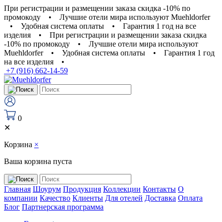
При регистрации и размещении заказа скидка -10% по
промокоду
•
Лучшие отели мира используют Muehldorfer
•
Удобная система оплаты
•
Гарантия 1 год на все
изделия
•
При регистрации и размещении заказа скидка
-10% по промокоду
•
Лучшие отели мира используют
Muehldorfer
•
Удобная система оплаты
•
Гарантия 1 год
на все изделия
•
+7 (916) 662-14-59
0
✕
Корзина
×
Ваша корзина пуста
Главная
Шоурум
Продукция
Коллекции
Контакты
О
компании
Качество
Клиенты
Для отелей
Доставка
Оплата
Блог
Партнерская программа