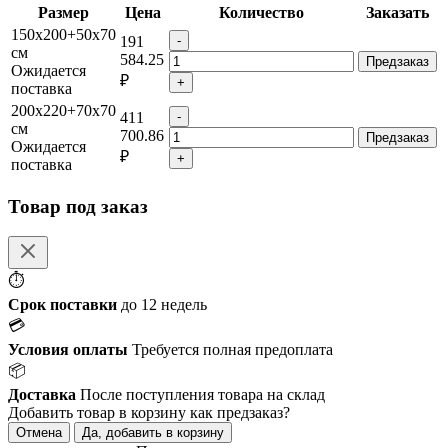
Размер
Цена
Количество
Заказать
150x200+50x70
191
см
584.25
Ожидается
₽
поставка
200x220+70x70
411
см
700.86
Ожидается
₽
поставка
Товар под заказ
⏱
Срок поставки
до 12 недель
💳
Условия оплаты
Требуется полная предоплата
📦
Доставка
После поступления товара на склад
Добавить товар в корзину как предзаказ?
Отмена
Да, добавить в корзину