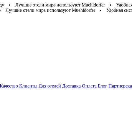
ду
•
Лучшие отели мира используют Muehldorfer
•
Удобная
•
Лучшие отели мира используют Muehldorfer
•
Удобная сис
Качество
Клиенты
Для отелей
Доставка
Оплата
Блог
Партнерска