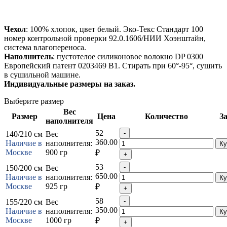
Чехол
: 100% хлопок, цвет белый. Эко-Текс Стандарт 100
номер контрольной проверки 92.0.1606/НИИ Хоэнштайн,
система влагопереноса.
Наполнитель
: пустотелое силиконовое волокно DP 0300
Европейский патент 0203469 B1. Стирать при 60°-95°, сушить
в сушильной машине.
Индивидуальные размеры на заказ.
Выберите размер
Вес
Размер
Цена
Количество
З
наполнителя
52
140/210 см
Вес
360.00
Наличие в
наполнителя:
Москве
900 гр
₽
53
150/200 см
Вес
650.00
Наличие в
наполнителя:
Москве
925 гр
₽
58
155/220 см
Вес
350.00
Наличие в
наполнителя:
Москве
1000 гр
₽