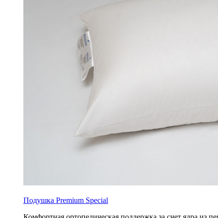
Подушка Premium Special
Комфортная ортопедическая поддержка за счет ядра из пе