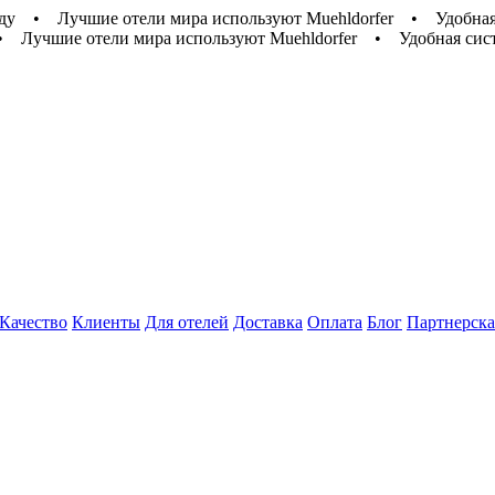
ду
•
Лучшие отели мира используют Muehldorfer
•
Удобная
•
Лучшие отели мира используют Muehldorfer
•
Удобная сис
Качество
Клиенты
Для отелей
Доставка
Оплата
Блог
Партнерска