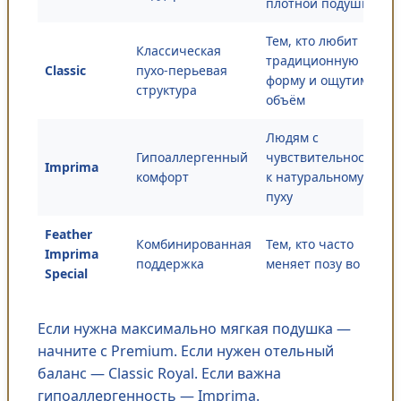
плотной подушке
Тем, кто любит
Классическая
традиционную
Classic
пухо-перьевая
форму и ощутимый
структура
объём
Людям с
Гипоаллергенный
чувствительностью
Imprima
комфорт
к натуральному
пуху
Feather
Комбинированная
Тем, кто часто
Imprima
поддержка
меняет позу во сне
Special
Если нужна максимально мягкая подушка —
начните с Premium. Если нужен отельный
баланс — Classic Royal. Если важна
гипоаллергенность — Imprima.