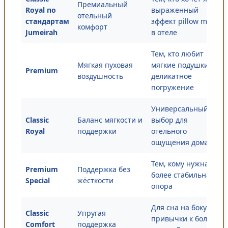
Премиальный
Royal по
выраженный
отельный
стандартам
эффект pillow menu
комфорт
Jumeirah
в отеле
Тем, кто любит
Мягкая пуховая
мягкие подушки и
Premium
воздушность
деликатное
погружение
Универсальный
Classic
Баланс мягкости и
выбор для
Royal
поддержки
отельного
ощущения дома
Тем, кому нужна
Premium
Поддержка без
более стабильная
Special
жёсткости
опора
Для сна на боку и
Classic
Упругая
привычки к более
Comfort
поддержка