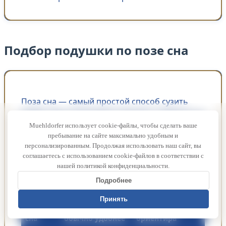
Подбор подушки по позе сна
Поза сна — самый простой способ сузить
выбор. При этом важно помнить: подушка не
является медицинским изделием, а
Muehldorfer использует cookie-файлы, чтобы сделать ваше
пребывание на сайте максимально удобным и
рекомендации ниже помогают подобрать
персонализированным. Продолжая использовать наш сайт, вы
комфортную поддержку, а не заменить
соглашаетесь с использованием cookie-файлов в соответствии с
консультацию специалиста при боли или
нашей политикой конфиденциальности.
проблемах с позвоночником.
Подробнее
Принять
Поза
Какая подушка
Модели для
сна
обычно удобнее
ориентира