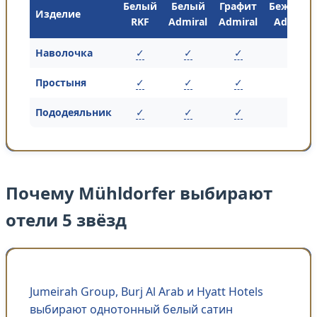
Белый
Белый
Графит
Бежевый
Изделие
RKF
Admiral
Admiral
Admiral
Наволочка
✓
✓
✓
✓
Простыня
✓
✓
✓
✓
Пододеяльник
✓
✓
✓
✓
Почему Mühldorfer выбирают
отели 5 звёзд
Jumeirah Group, Burj Al Arab и Hyatt Hotels
выбирают однотонный белый сатин