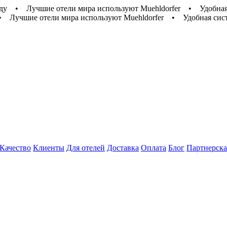
ду
•
Лучшие отели мира используют Muehldorfer
•
Удобная
•
Лучшие отели мира используют Muehldorfer
•
Удобная сис
Качество
Клиенты
Для отелей
Доставка
Оплата
Блог
Партнерска