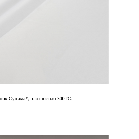
опок Супима*, плотностью 300ТС.