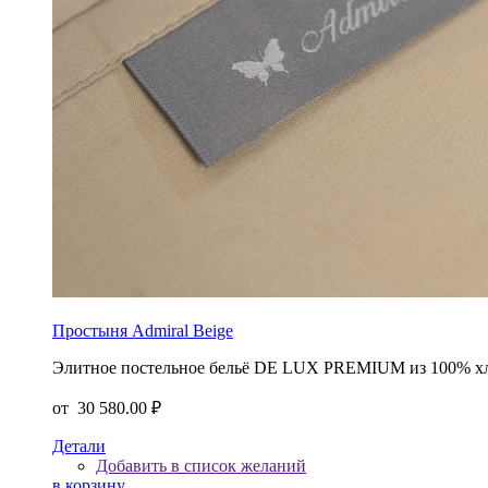
Простыня Admiral Beige
Элитное постельное бельё DE LUX PREMIUM из 100% хло
от
30 580.00 ₽
Детали
Добавить в список желаний
в корзину