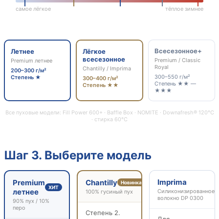
самое лёгкое
тёплое зимнее
Всесезонное+
Летнее
Лёгкое
всесезонное
Premium / Classic
Premium летнее
Royal
Chantilly / Imprima
200–300 г/м²
300–550 г/м²
Степень ★
300–400 г/м²
Степень ★★ —
Степень ★★
★★★
Все пуховые модели: Fill Power 600+ · Baffle Box · NOMITE · Downafresh® 120°C
· стирка 60°C
Шаг 3. Выберите модель
Imprima
Premium
Chantilly
Новинка
ХИТ
летнее
Силиконизированное
100% гусиный пух
волокно DP 0300
90% пух / 10%
перо
Степень 2.
Для