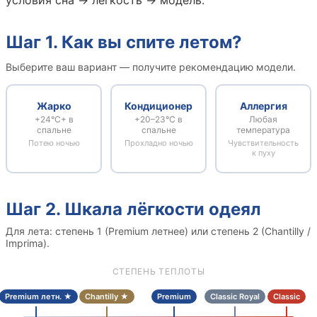
Шаг 1. Как вы спите летом?
Выберите ваш вариант — получите рекомендацию модели.
Жарко
Кондиционер
Аллергия
+24°C+ в
+20–23°C в
Любая
спальне
спальне
температура
Потею ночью
Прохладно ночью
Чувствительность
к пуху
Шаг 2. Шкала лёгкости одеял
Для лета: степень 1 (Premium летнее) или степень 2 (Chantilly /
Imprima).
СТЕПЕНЬ ТЕПЛОТЫ
Premium летн. ★
Chantilly ★
Premium
Classic Royal
Classic