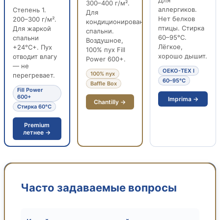
300–400 г/м².
аллергиков.
Степень 1.
Для
Нет белков
200–300 г/м².
кондиционированной
птицы. Стирка
Для жаркой
спальни.
60–95°C.
спальни
Воздушное,
Лёгкое,
+24°C+. Пух
100% пух Fill
хорошо дышит.
отводит влагу
Power 600+.
— не
OEKO-TEX I
100% пух
перегревает.
60–95°C
Baffle Box
Fill Power
600+
Imprima →
Chantilly →
Стирка 60°C
Premium
летнее →
Часто задаваемые вопросы