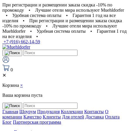
При регистрации и размещении заказа скидка -10% по
промокоду
•
Лучшие отели мира используют Muehldorfer
•
Удобная система оплаты
•
Гарантия 1 год на все
изделия
•
При регистрации и размещении заказа скидка
-10% по промокоду
•
Лучшие отели мира используют
Muehldorfer
•
Удобная система оплаты
•
Гарантия 1 год
на все изделия
•
+7 (916) 662-14-59
0
✕
Корзина
×
Ваша корзина пуста
Главная
Шоурум
Продукция
Коллекции
Контакты
О
компании
Качество
Клиенты
Для отелей
Доставка
Оплата
Блог
Партнерская программа