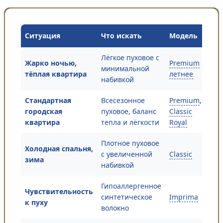
Ситуация
Что искать
Модель
Лёгкое пуховое с
Жарко ночью,
Premium
минимальной
тёплая квартира
летнее
набивкой
Стандартная
Всесезонное
Premium
,
городская
пуховое, баланс
Classic
квартира
тепла и лёгкости
Royal
Плотное пуховое
Холодная спальня,
с увеличенной
Classic
зима
набивкой
Гипоаллергенное
Чувствительность
синтетическое
Imprima
к пуху
волокно