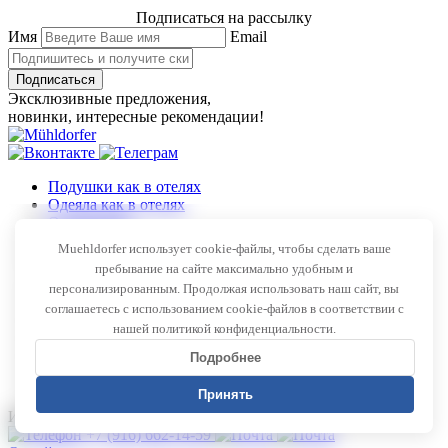
Подписаться на рассылку
Имя
Email
Подписаться
Эксклюзивные предложения,
новинки, интересные рекомендации!
Подушки как в отелях
Одеяла как в отелях
О компании
Качество
Muehldorfer использует cookie-файлы, чтобы сделать ваше
Клиенты
пребывание на сайте максимально удобным и
персонализированным. Продолжая использовать наш сайт, вы
Партнерская программа
соглашаетесь с использованием cookie-файлов в соответствии с
Доставка
Для отелей
нашей политикой конфиденциальности.
Контакты
Подробнее
Оплата
Блог
Принять
Интернет-магазин Мюльдорфер
+7 (916) 662-14-59