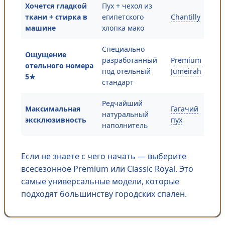
Хочется гладкой
Пух + чехол из
ткани + стирка в
египетского
Chantilly
машине
хлопка мако
Специально
Ощущение
разработанный
Premium
отельного номера
под отельный
Jumeirah
5★
стандарт
Редчайший
Максимальная
Гагачий
натуральный
эксклюзивность
пух
наполнитель
Если не знаете с чего начать — выберите
всесезонное Premium или Classic Royal. Это
самые универсальные модели, которые
подходят большинству городских спален.